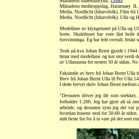
Månadens dialektuttrykk.
Lenke
Månadens medieoppslag. Haramsøy IL fo
Media. Nordlicht (Ishavsfolk). Film frå
Media. Nordlicht (Ishavsfolk). Ulla o
Modellane av klyngetunet på Ulla og Ulla
borte. Skulehuset har vore låst heile 
forsvinninga. Eg har leitt overalt, brukt s
Tenk på kva Johan Bernt gjorde i 1944 sli
timar med modellane og kor stor verdi det
av Ullanausta for nesten 50 år sidan. No
Faksimile av brev frå Johan Bernt Ulla t
Brev frå Johan Bernt Ulla til Per Ulla 1
I dette brevet skriv Johan Bernt mellom
"Dessuten driver jeg litt som snekker,
:
forholdet 1
200. Jeg har gjort alt så o
arbeide, og dessuten syns jeg det var p
hvordan husene stod for 50-60 år siden. 
mitt beste for for å ta vare på det som e