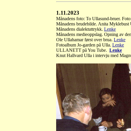
1.11.2023
Månadens foto: To Ullasund-bruer
. Fot
Månadens brudebilde. Anita Myklebust 
Månadens dialektuttrykk.
Lenke
Månadens medieoppslag. Opning av den
Ole Ullahamar først over brua.
Lenke
Fotoalbum Jo-garden på Ulla.
Lenke
ULLANETT på You Tube.
Lenke
Knut Hallvard Ulla i intervju med Magn