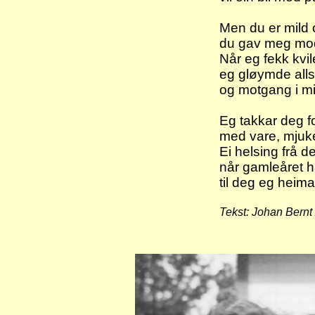
Men du er mild
du gav meg mod
Når eg fekk kvil
eg gløymde alls
og motgang i mit
Eg takkar deg fo
med vare, mjuk
Ei helsing frå de
når gamleåret h
til deg eg heima
Tekst: Johan Bernt