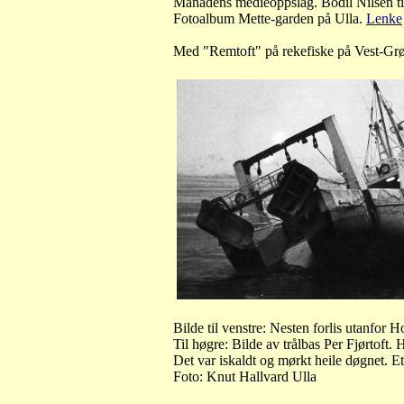
Månadens medieoppslag. Bodil Nilsen t
Fotoalbum Mette-garden på Ulla.
Lenke
Med "Remtoft" på rekefiske på Vest-Gr
Bilde til venstre: Nesten forlis utanfor 
Til høgre: Bilde av trålbas Per Fjørtoft
Det var iskaldt og mørkt heile døgnet. Ett
Foto: Knut Hallvard Ulla