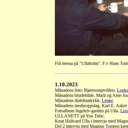
Frå messa på "Ullaholm". F.v Hans To
1.10.2023
Månadens foto: Bjørnsonprofilen
.
Lenk
Månadens brudebilde. Marit og Arne Jo
Månadens dialektuttrykk.
Lenke
Månadens medieoppslag. Karl E. Aakre (E
Fotoalbum Ingeleiv-garden på Ulla.
Len
ULLANETT på You Tube.
Knut Hallvard Ulla i intervju med Magn
Del 2 intervju med Magnus Tomren kje