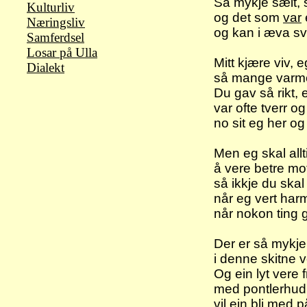
Så mykje sælt, s
Kulturliv
og det som
var
Næringsliv
og kan i æva sv
Samferdsel
Losar på Ulla
Mitt kjære viv, 
Dialekt
så mange varme
Du gav så rikt, 
var ofte tverr o
no sit eg her og
Men eg skal all
å vere betre mo
så ikkje du skal 
når eg vert harm
når nokon ting 
Der er så mykje
i denne skitne 
Og ein lyt vere 
med pontlerhud, 
vil ein bli med p