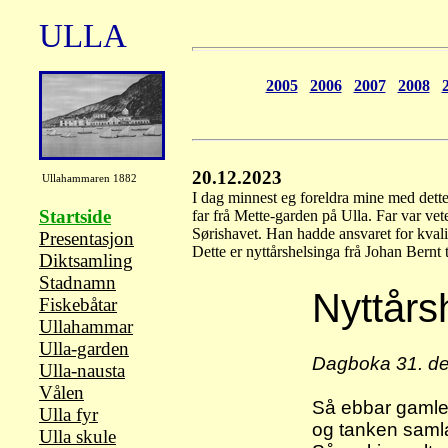
ULLA
2005
2006
2007
2008
20.12.2023
Ullahammaren 1882
I dag minnest eg foreldra mine med dett
Startside
far frå Mette-garden på Ulla. Far var ve
Sørishavet
. Han hadde ansvaret for kvalit
Presentasjon
Dette er nyttårshelsinga frå Johan Bernt 
Diktsamling
Stadnamn
Nyttårs
Fiskebåtar
Ullahammar
Ulla-garden
Dagboka 31. d
Ulla-nausta
Vålen
Så ebbar gamleå
Ulla fyr
og tanken saml
Ulla skule