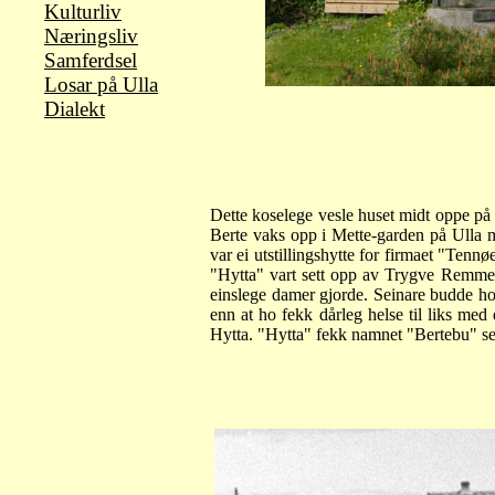
Kulturliv
Næringsliv
Samferdsel
Losar på Ulla
Dialekt
Dette koselege vesle huset midt oppe på
Berte vaks opp i Mette-garden på Ulla m
var ei utstillingshytte for firmaet "Tenn
"Hytta" vart sett opp av Trygve Remme f
einslege damer gjorde. Seinare budde ho 
enn at ho fekk dårleg helse til liks med 
Hytta. "Hytta" fekk namnet "Bertebu" sei