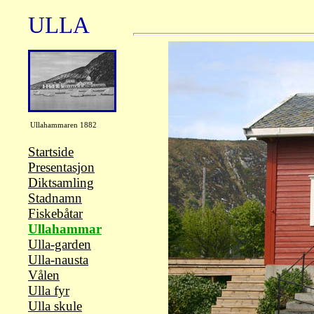
ULLA
Ullahammaren 1882
Startside
Presentasjon
Diktsamling
Stadnamn
Fiskebåtar
Ullahammar
Ulla-garden
Ulla-nausta
Vålen
Ulla fyr
Ulla skule