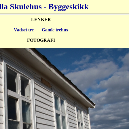
lla Skulehus - Byggeskikk
LENKER
Vadset tre
Gamle trehus
FOTOGRAFI