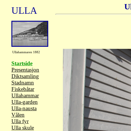
U
ULLA
Ullahammaren 1882
Startside
Presentasjon
Diktsamling
Stadnamn
Fiskebåtar
Ullahammar
Ulla-garden
Ulla-nausta
Vålen
Ulla fyr
Ulla skule