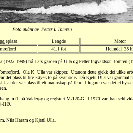
Foto utlånt av Petter I. Tomren
ggjeplass
Lengde
Motor
mrefjord
41,1 fot
Heimdal 35 h
a (1922-1999) frå Lars-garden på Ulla og Petter Ingvaldson Tomren (
 Tomrefjord.
Ola K. Ulla var skipper.
Utanom dette gjekk dei ulike ar
 det plass til fire køyer, to på kvar side.
Då Kjetil Ulla var gammal no
slik at det var plass til eit mannskap på fem.
I lugaren var det ei byss
sen.
erhaug m.fl. på Valderøy og registert M-120-G.
I 1970 vart han seld vida
54-HØ.
am, Nils Haram og Kjetil Ulla.