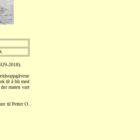
k
1929-2018).
beidsoppgåvene
k til å bli med
e der maten vart
re til Petter O.