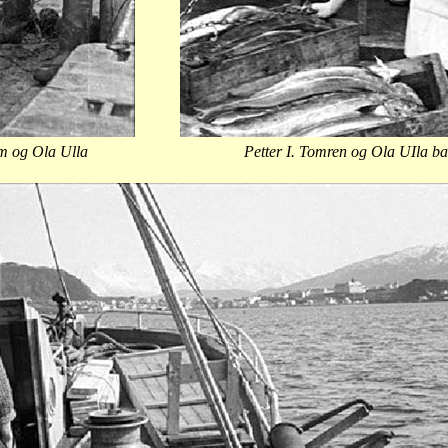
am og Ola Ulla
Petter I. Tomren og Ola UIla b