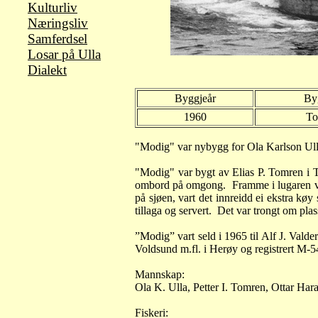
Kulturliv
Næringsliv
Samferdsel
Losar på Ulla
Dialekt
B
yggjeår
By
1960
To
"Modig" var nybygg for Ola Karlson Ull
"Modig" var bygt av Elias P. Tomren i
ombord på omgong.
Framme i lugaren var
på sjøen, vart det innreidd ei ekstra køy 
tillaga og servert.
Det var trongt om plas
”Modig” vart seld i 1965 til Alf J. Vald
Voldsund m.fl. i Herøy og registrert M-
Mannskap:
Ola K. Ulla, Petter I. Tomren, Ottar Har
Fiskeri: