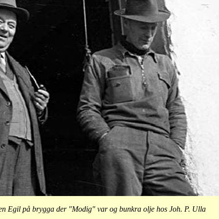
en Egil på brygga der "Modig" var og bunkra olje hos Joh. P. Ulla