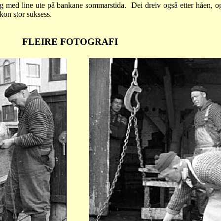
g med line ute på bankane sommarstida.
Dei dreiv også etter håen, o
okon stor suksess.
FLEIRE FOTOGRAFI