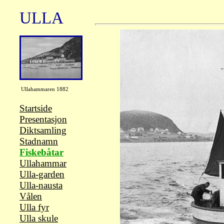
ULLA
Ullahammaren 1882
Startside
Presentasjon
Diktsamling
Stadnamn
Fiskebåtar
Ullahammar
Ulla-garden
Ulla-nausta
Vålen
Ulla fyr
Ulla skule