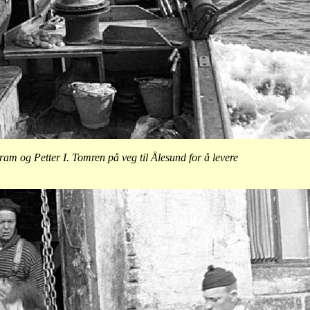
am og Petter I. Tomren på veg til Ålesund for å levere