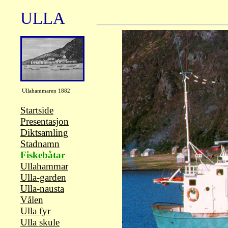
ULLA
Ullahammaren 1882
Startside
Presentasjon
Diktsamling
Stadnamn
Fiskebåtar
Ullahammar
Ulla-garden
Ulla-nausta
Vålen
Ulla fyr
Ulla skule