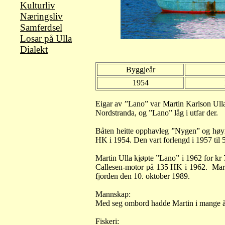
Kulturliv
Næringsliv
Samferdsel
Losar på Ulla
Dialekt
Byggjeår
1954
Eigar av ”Lano” var Martin Karlson Ulla
Nordstranda, og ”Lano” låg i utfar der.
Båten heitte opphavleg ”Nygen” og høyr
HK i 1954. Den vart forlengd i 1957 til 
Martin Ulla kjøpte ”Lano” i 1962 for kr 
Callesen-motor på 135 HK i 1962.
Mart
fjorden den 10. oktober
1989.
Mannskap:
Med seg ombord hadde Martin i mange år
Fiskeri: