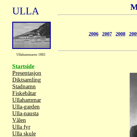
M
ULLA
2006
2007
2008
200
Ullahammaren 1882
Startside
Presentasjon
Diktsamling
Stadnamn
Fiskebåtar
Ullahammar
Ulla-garden
Ulla-nausta
Vålen
Ulla fyr
Ulla skule