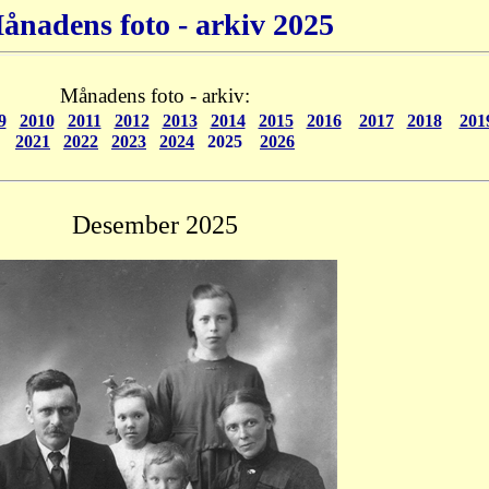
ånadens foto - arkiv 2025
Månadens foto - arkiv:
9
2010
2011
2012
2013
2014
2015
2016
2017
2018
201
2021
2022
2023
2024
2025
2026
Desember
2025